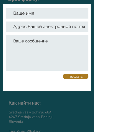
послать
Как найти нас:
Srednja vas v Bohinju 68A,
4267 Srednja vas v Bohinju,
Slovenia
Тел, Viber, Whatsup:
+386 31 502 294